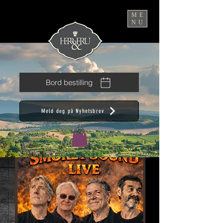
ME
NU
Bord bestilling
Meld deg på Nyhetsbrev