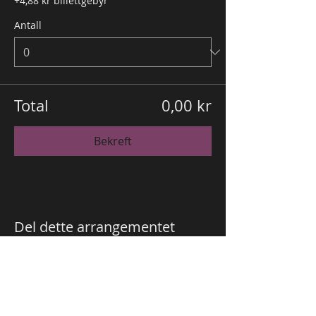
+4,88 kr billettgebyr
Antall
Total
0,00 kr
Bekreft
Del dette arrangementet