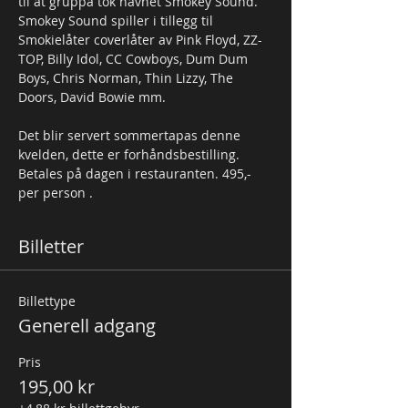
til at gruppa tok navnet Smokey Sound. 
Smokey Sound spiller i tillegg til 
Smokielåter coverlåter av Pink Floyd, ZZ-
TOP, Billy Idol, CC Cowboys, Dum Dum 
Boys, Chris Norman, Thin Lizzy, The 
Doors, David Bowie mm.  
Det blir servert sommertapas denne 
kvelden, dette er forhåndsbestilling. 
Betales på dagen i restauranten. 495,- 
per person . 
Billetter
Billettype
Generell adgang
Pris
195,00 kr