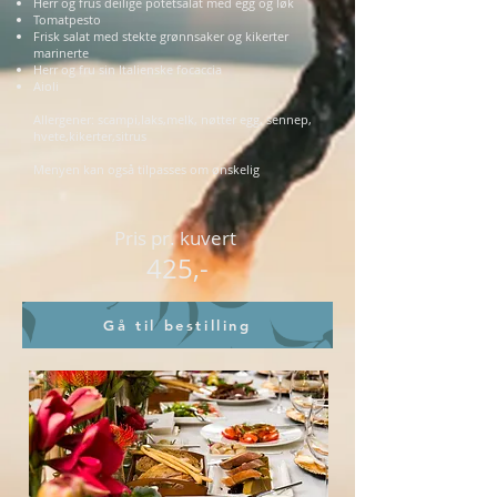
Herr og frus deilige potetsalat med egg og løk
Tomatpesto
Frisk salat med stekte grønnsaker og kikerter
marinerte
Herr og fru sin Italienske focaccia
Aioli
Allergener: scampi,laks,melk, nøtter egg, sennep,
hvete,kikerter,sitrus
Menyen kan også tilpasses om ønskelig
Pris pr. kuvert
425,-
Gå til bestilling