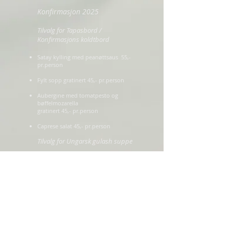
Konfirmasjon 2025
Tilvalg for Tapasbord /
Konfirmasjons koldtbord
Satay kylling med peanøttsaus 55,-
pr.person
Fylt sopp gratinert 45,- pr.person
Aubergine med tomatpesto og
bøffelmozarella
gratinert 45,- pr.person
Caprese salat 45,- pr.person
Tilvalg for Ungarsk gulash suppe
Agurksalat 45,- pr. person.