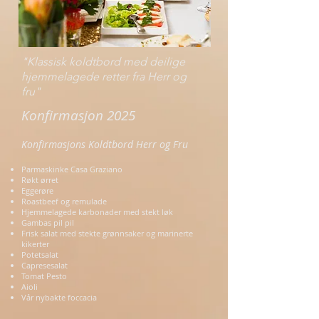
"Klassisk koldtbord med deilige
hjemmelagede retter fra Herr og
fru"
Konfirmasjon 2025
Konfirmasjons Koldtbord Herr og Fru
Parmaskinke Casa Graziano
Røkt ørret
Eggerøre
Roastbeef og remulade
Hjemmelagede karbonader med stekt løk
Gambas pil pil
Frisk salat med stekte grønnsaker og marinerte
kikerter
Potetsalat
Capresesalat
Tomat Pesto
Aioli
Vår nybakte foccacia