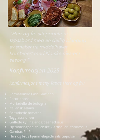
"Herr og fru sitt populære
tapasbord med en deilig blanding
av smaker fra middelhavet
kombinert med Norske råvarer i
sesong "
Konfirmasjon 2025
Konfirmasjons meny Tapas Herr og fru
Parmaskinke Casa Graziano
Pecorinoost
Mortadella de bologna
Italiensk salami
Soltørkede tomater
Taggiasca oliven
Grillede kyllinglår og peanøttsaus
Hjemmelagede Italienske kjøttboller i tomatsaus
Gambas Pil Pil
Herr og Frus hjemmelagede salsiciapølser