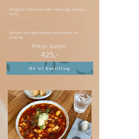
Allergener: sitrus,laks,melk, nøtter egg, sennep,
hvete
Menyen kan også tilpasses den enkelte om
ønskelig
Pris pr. kuvert
425,-
Gå til bestilling