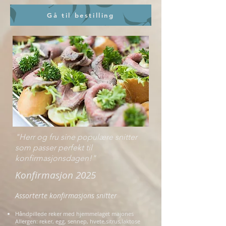
Gå til bestilling
"Herr og fru sine populære snitter
som passer perfekt til
konfirmasjonsdagen!"
Konfirmasjon 2025
Assorterte konfirmasjons snitter
Håndpillede reker med hjemmelaget majones
Allergen: reker, egg, sennep, hvete,sitrus,laktose