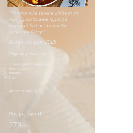
"Hvorfor ikke servere christian sin
egen gulashsuppe laget på
oppskrift fra hans Ungarske
bestemor Nagyi"
Konfirmasjon 2025
Ungarsk gulash suppe
Ungarsk gulashsuppe servert
fersk focaccia
Rømme
Smør
Allergener: Melk Hvete
Pris pr. kuvert
279,-