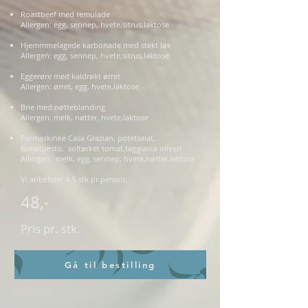
Roastbeef med remulade
Allergen: egg, sennep, hvete,sitrus,laktose
Hjemmmelagede karbonade med stekt løk
Allergen: egg, sennep, hvete,sitrus,laktose
Eggerøre med kaldrøkt ørret
Allergen: ørret, egg, hvete,laktose
Brie med nøtteblanding
Allergen: melk, nøtter, hvete,laktose
Parmaskinke Casa Grazian, potetsalat,
tomatpesto, soltørket tomat,taggiasca oliven
Allergen: melk, egg, sennep, hvete,nøtter,laktose
Vi anbefaler 4-5 stk.pr.person.
48,-
Pris pr. stk.
Gå til bestilling