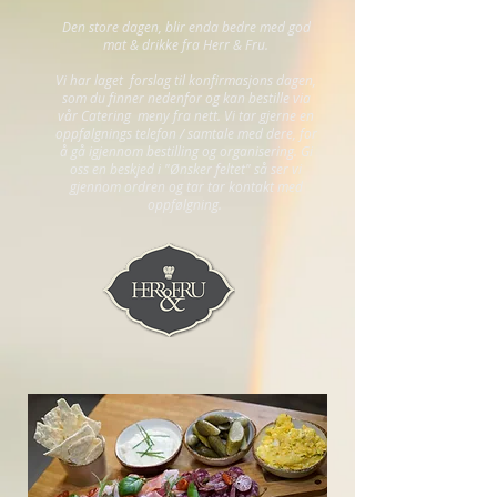
Den store dagen, blir enda bedre med god
mat & drikke fra Herr & Fru.
Vi har laget forslag til konfirmasjons dagen,
som du finner nedenfor og kan bestille via
vår Catering meny fra nett. Vi tar gjerne en
oppfølgnings telefon / samtale med dere, for
å gå igjennom bestilling og organisering. Gi
oss en beskjed i "Ønsker feltet" så ser vi
gjennom ordren og tar tar kontakt med
oppfølgning.