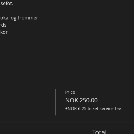
sefot.
 vokal og trommer
rds
 kor
Price
NOK 250.00
+NOK 6.25 ticket service fee
Total