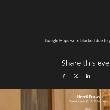
Google Maps were blocked due to yo
Share this eve
Herr&Fru
AS
Ørsnesalleen 31 - 3120 Nøtterøy
Email: