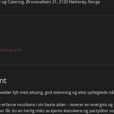
t og Catering, Ørsnesalleen 31, 3120 Nøtterøy, Norge
other guests
nt
elder fylt med allsang, god stemning og ekte spilleglede nå
 erfarne musikere i sin beste alder – leverer en energisk o
er får du en herlig miks av kjente klassikere og partylåter s