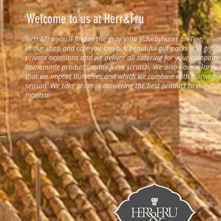
Welcome to us at Herr&Fru
Herr&Fru you'll find in the gray Villa Havebyhuset on Teie.
In our shop and cafe you can buy beautiful gift packs and gift
6
private occasions and we deliver all catering for your company,
homemade products made from scratch. We also have a large se
that we import ourselves and which we combine with Norwegian
season. We take pride in delivering the best product to our cust
__
mantra!
___
___