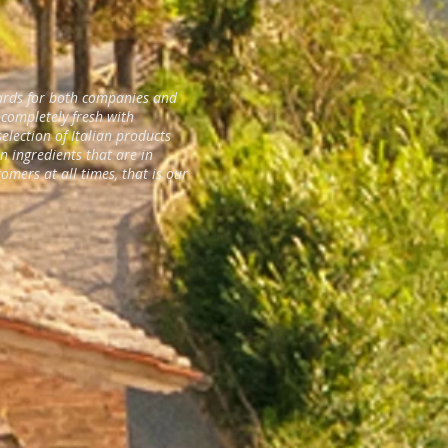
 cards for both companies and
 completely fresh with
lection of Italian products
 ingredients that are in
omers at all times, that is our