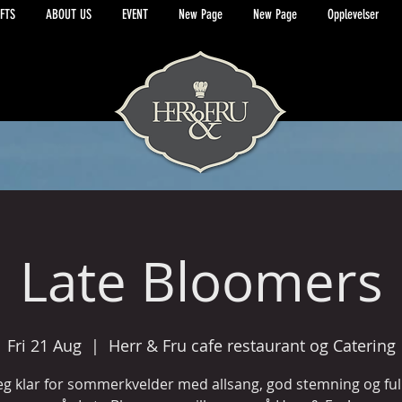
FTS
ABOUT US
EVENT
New Page
New Page
Opplevelser
Late Bloomers
Fri 21 Aug
  |  
Herr & Fru cafe restaurant og Catering
eg klar for sommerkvelder med allsang, god stemning og full