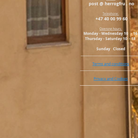
post @ herrogfru . no
Telephone:
+47 40 00 99 60
Opening hours:
Monday - Wednesday 10 - 1
Thursday - Saturday 10 - 18
Sunday Closed
_____________________________________
Terms and conditions
_____________________________________
Privacy and Cookies
_____________________________________