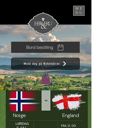
ME
NU
Bord bestilling
Meld deg på Nyhetsbrev