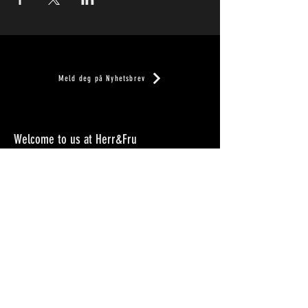
Meld deg på Nyhetsbrev
Welcome to us at Herr&Fru
Herr&Fru you'll find in the gray Villa Havebyhuset on Teie.
In our shop and cafe you can buy beautiful gift packs and
gift cards for both companies and private occasions and
we deliver all catering for your company, completely fresh
with homemade products made from scratch. We also
have a large selection of Italian products that we import
ourselves and which we combine with Norwegian
ingredients that are in season. We take pride in delivering
the best product to our customers at all times, that is our
mantra!