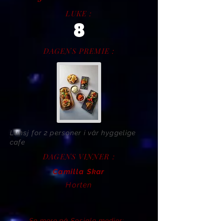
LUKE :
8
DAGENS PREMIE :
Lunsj for 2 personer i vår hyggelige
cafe
DAGENS VINNER :
Camilla Skar
Horten
Se mere på Sosiale medier: