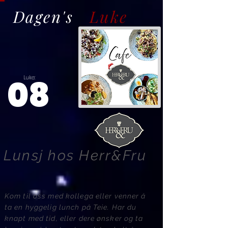
Dagen's
Luke
08
Luke:
Lunsj hos Herr&Fru
Kom til oss med kollega eller venner å
ta en hyggelig lunch på Teie. Har du
knapt med tid, eller dere ønsker og ta