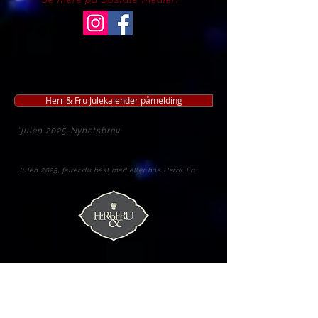
Vi trekker, en heldig Vinner, hver dag
Alle åpningsdager i perioden 01-24
Desember 2025
Herr & Fru Julekalender påmelding
*julen 2025-Nyhetsbrev
Julen 2025, feirer du best med eller hos Herr& Fru