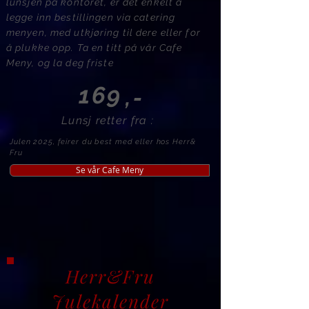
lunsjen på kontoret, er det enkelt å
legge inn bestillingen via catering
menyen, med utkjøring til dere eller for
å plukke opp. Ta en titt på vår Cafe
Meny, og la deg friste
169
,
-
Lunsj retter fra :
Julen 2025, feirer du best med eller hos Herr&
Fru
Se vår Cafe Meny
Herr&Fru
Julekalender